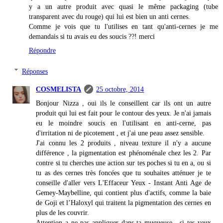
y a un autre produit avec quasi le même packaging (tube
transparent avec du rouge) qui lui est bien un anti cernes.
Comme je vois que tu l'utilises en tant qu'anti-cernes je me
demandais si tu avais eu des soucis ??! merci
Répondre
Réponses
COSMELISTA
25 octobre, 2014
Bonjour Nizza , oui ils le conseillent car ils ont un autre
produit qui lui est fait pour le contour des yeux. Je n'ai jamais
eu le moindre soucis en l'utilisant en anti-cerne, pas
d'irritation ni de picotement , et j'ai une peau assez sensible.
J'ai connu les 2 produits , niveau texture il n'y a aucune
différence , la pigmentation est phénoménale chez les 2. Par
contre si tu cherches une action sur tes poches si tu en a, ou si
tu as des cernes très foncées que tu souhaites atténuer je te
conseille d'aller vers L'Effaceur Yeux - Instant Anti Age de
Gemey-Maybelline, qui contient plus d'actifs, comme la baie
de Goji et l’Haloxyl qui traitent la pigmentation des cernes en
plus de les couvrir.
Attention a ne pas appliquer dans ta muqueuse , si tes yeux