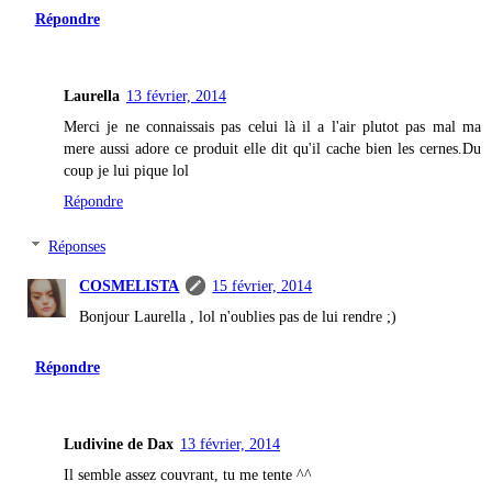
Répondre
Laurella
13 février, 2014
Merci je ne connaissais pas celui là il a l'air plutot pas mal ma
mere aussi adore ce produit elle dit qu'il cache bien les cernes.Du
coup je lui pique lol
Répondre
Réponses
COSMELISTA
15 février, 2014
Bonjour Laurella , lol n'oublies pas de lui rendre ;)
Répondre
Ludivine de Dax
13 février, 2014
Il semble assez couvrant, tu me tente ^^