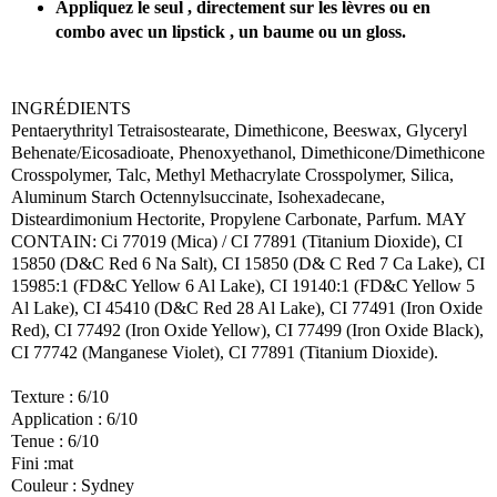
Appliquez le seul , directement sur les lèvres ou en
combo avec un lipstick , un baume ou un gloss.
INGRÉDIENTS
Pentaerythrityl Tetraisostearate, Dimethicone, Beeswax, Glyceryl
Behenate/Eicosadioate, Phenoxyethanol, Dimethicone/Dimethicone
Crosspolymer, Talc, Methyl Methacrylate Crosspolymer, Silica,
Aluminum Starch Octennylsuccinate, Isohexadecane,
Disteardimonium Hectorite, Propylene Carbonate, Parfum. MAY
CONTAIN: Ci 77019 (Mica) / CI 77891 (Titanium Dioxide), CI
15850 (D&C Red 6 Na Salt), CI 15850 (D& C Red 7 Ca Lake), CI
15985:1 (FD&C Yellow 6 Al Lake), CI 19140:1 (FD&C Yellow 5
Al Lake), CI 45410 (D&C Red 28 Al Lake), CI 77491 (Iron Oxide
Red), CI 77492 (Iron Oxide Yellow), CI 77499 (Iron Oxide Black),
CI 77742 (Manganese Violet), CI 77891 (Titanium Dioxide).
Texture : 6/10
Application : 6/10
Tenue : 6/10
Fini :mat
Couleur : Sydney