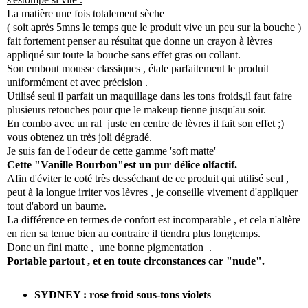
La matière une fois totalement sèche
( soit après 5mns le temps que le produit vive un peu sur la bouche )
fait fortement penser au résultat que donne un crayon à lèvres
appliqué sur toute la bouche sans effet gras ou collant.
Son embout mousse classiques , étale parfaitement le produit
uniformément et avec précision .
Utilisé seul il parfait un maquillage dans les tons froids,il faut faire
plusieurs retouches pour que le makeup tienne jusqu'au soir.
En combo avec un ral juste en centre de lèvres il fait son effet ;)
vous obtenez un très joli dégradé.
Je suis fan de l'odeur de cette gamme 'soft matte'
Cette "Vanille Bourbon"est un pur délice olfactif.
Afin d'éviter le coté très desséchant de ce produit qui utilisé seul ,
peut à la longue irriter vos lèvres , je conseille vivement d'appliquer
tout d'abord un baume.
La différence en termes de confort est incomparable , et cela n'altère
en rien sa tenue bien au contraire il tiendra plus longtemps.
Donc un fini matte , une bonne pigmentation .
Portable partout , et en toute circonstances car "nude".
SYDNEY : rose froid sous-tons violets