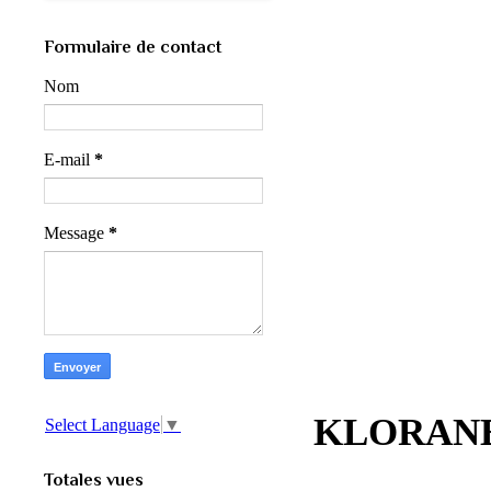
Formulaire de contact
Nom
E-mail
*
Message
*
KLORANE E
Select Language
▼
Totales vues