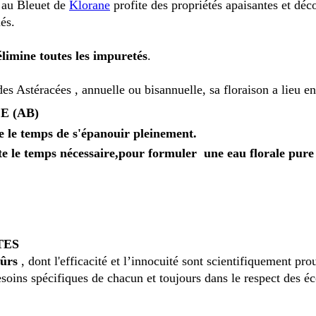
e au Bleuet de
Klorane
profite des propriétés apaisantes et dé
és.
élimine toutes les impuretés
.
 Astéracées , annuelle ou bisannuelle, sa floraison a lieu ent
E (AB)
nte le temps de s'épanouir pleinement.
ste le temps nécessaire,pour formuler une eau florale pure
TES
sûrs
, dont l'efficacité et l’innocuité sont scientifiquement pro
esoins spécifiques de chacun et toujours dans le respect des é