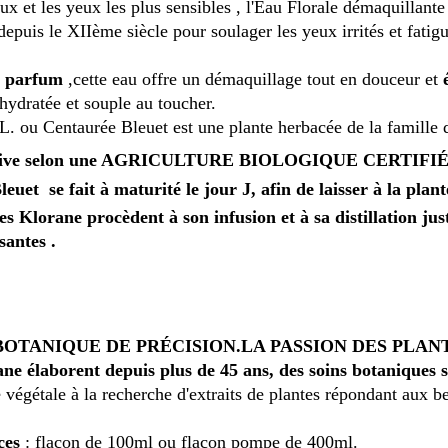
x et les yeux les plus sensibles , l'Eau Florale démaquillant
depuis le XIIème siècle pour soulager les yeux irrités et fatigu
s parfum
,cette eau offre un démaquillage tout en douceur et
hydratée et souple au toucher.
 ou Centaurée Bleuet est une plante herbacée de la famille des
ltive selon une AGRICULTURE BIOLOGIQUE CERTIFIÉ
leuet se fait à maturité le jour J, afin de laisser à la pla
s Klorane procèdent à son infusion et à sa distillation ju
santes .
BOTANIQUE DE PRÉCISION.
LA PASSION DES PLAN
ne élaborent depuis plus de 45 ans, des soins botaniques 
 végétale à la recherche d'extraits de plantes répondant aux b
ces
: flacon de 100ml ou flacon pompe de 400ml.