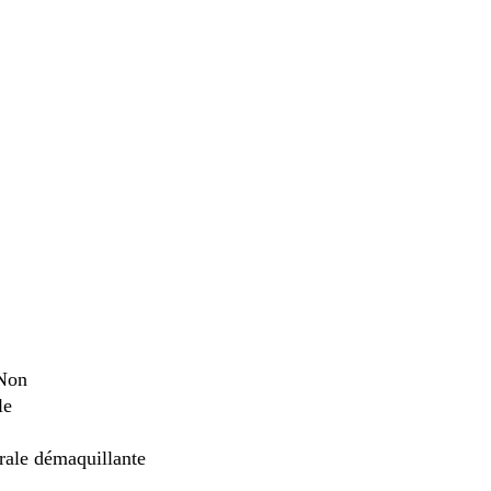
 Non
le
orale démaquillante
s