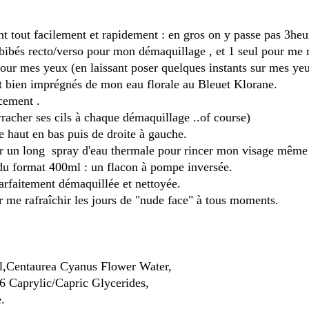
t tout facilement et rapidement : en gros on y passe pas 3heur
bibés recto/verso pour mon démaquillage , et 1 seul pour me ra
pour mes yeux (en laissant poser quelques instants sur mes yeu
t bien imprégnés de mon eau florale au Bleuet Klorane.
ucement .
arracher ses cils à chaque démaquillage ..of course)
haut en bas puis de droite à gauche.
r un long spray d'eau thermale pour rincer mon visage même si 
u format 400ml : un flacon à pompe inversée.
arfaitement démaquillée et nettoyée.
r me rafraîchir les jours de "nude face" à tous moments.
l,Centaurea Cyanus Flower Water,
 Caprylic/Capric Glycerides,
e.