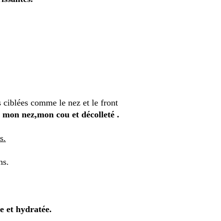
 ciblées comme le nez et le front
 mon nez,mon cou et décolleté .
s.
ns.
e et hydratée.