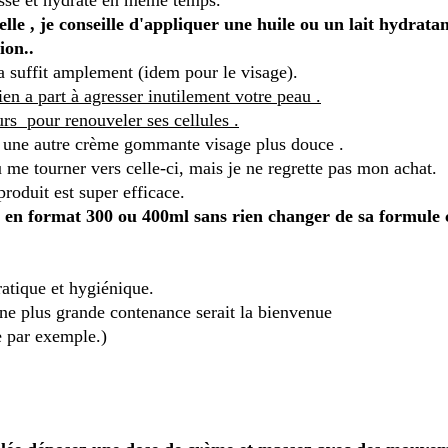
elle , je conseille d'appliquer une huile ou un lait hydrata
ion..
a suffit amplement (idem pour le visage).
ien a part à agresser inutilement votre peau .
ours pour renouveler ses cellules .
à une autre crème gommante visage plus douce .
u me tourner vers celle-ci, mais je ne regrette pas mon achat.
produit est super efficace.
t en format 300 ou 400ml sans rien changer de sa formule c
atique et hygiénique.
e plus grande contenance serait la bienvenue
e par exemple.)