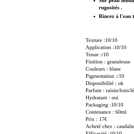
Sur peau mouill
rugosités .
Rincez à l'eau 
Texture :10/10
Application :10/10
Tenue :/10
Finition : granuleuse
Couleurs : blanc
Pigmentation :/10
Disponibilité : ok
Parfum : raisin/frais/l
Hydratant : oui
Packaging :10/10
Contenance : 60ml
Prix : 17€
Acheté chez : caudali
Efficacité :10/10