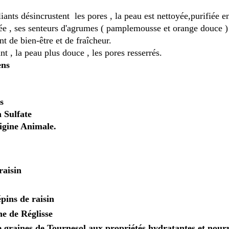
iants désincrustent les pores , la peau est nettoyée,purifiée e
ée , ses senteurs d'agrumes ( pamplemousse et orange douce )
t de bien-être et de
fraîcheur
.
ant , la peau plus douce , les pores resserrés.
ens
s
 Sulfate
rigine Animale.
raisin
épins de raisin
ne de Réglisse
e graines de Tournesol aux propriétés hydratantes et nourr