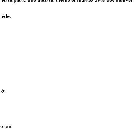
ée déposez une dose de crème et massez avec des mouvement
tiède.
éger
e.com