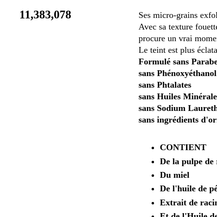
11,383,078
Ses micro-grains exfol
Avec sa texture fouett
procure un vrai momen
Le teint est plus éclat
Formulé sans Parab
sans Phénoxyéthanol
sans Phtalates
sans Huiles Minérale
sans Sodium Laureth
sans ingrédients d'o
CONTIENT
De la pulpe de 
Du miel
De l'huile de p
Extrait de raci
Et de l'Huile d