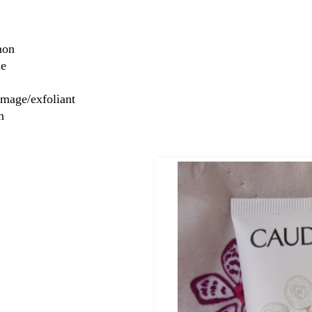
non
le
mage/exfoliant
n