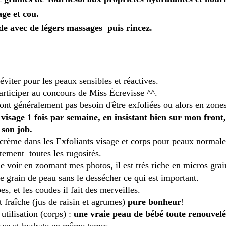
age et cou.
e avec de légers massages puis rincez.
iter pour les peaux sensibles et réactives.
rticiper au concours de Miss Écrevisse ^^.
ont généralement pas besoin d'être exfoliées ou alors en zones
sage 1 fois par semaine, en insistant bien sur mon front,
 son job.
 crème dans les Exfoliants visage et corps pour peaux normale
ement toutes les rugosités.
voir en zoomant mes photos, il est très riche en micros grai
 le grain de peau sans le dessécher ce qui est important.
es, et les coudes il fait des merveilles.
t fraîche (jus de raisin et agrumes)
pure bonheur
!
 utilisation (corps) :
une vraie peau de bébé toute renouvelé
lisse et hydrate en même temps.