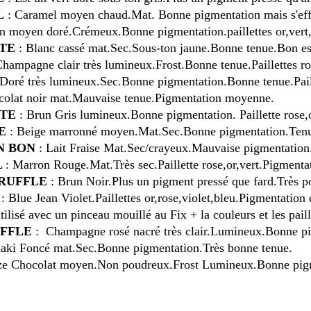
L
: Caramel moyen chaud.Mat. Bonne pigmentation mais s'effa
n moyen doré.Crémeux.Bonne pigmentation.paillettes or,vert
TE
: Blanc cassé mat.Sec.Sous-ton jaune.Bonne tenue.Bon est
hampagne clair très lumineux.Frost.Bonne tenue.Paillettes ros
Doré très lumineux.Sec.Bonne pigmentation.Bonne tenue.Paille
colat noir mat.Mauvaise tenue.Pigmentation moyenne.
TE
: Brun Gris lumineux.Bonne pigmentation. Paillette rose,
TE
: Beige marronné moyen.Mat.Sec.Bonne pigmentation.Te
N BON
: Lait Fraise Mat.Sec/crayeux.Mauvaise pigmentation
L
: Marron Rouge.Mat.Très sec.Paillette rose,or,vert.Pigment
TRUFFLE
: Brun Noir.Plus un pigment pressé que fard.Très p
: Blue Jean Violet.Paillettes or,rose,violet,bleu.Pigmentatio
tilisé avec un pinceau mouillé au Fix + la couleurs et les paill
FFLE
: Champagne rosé nacré très clair.Lumineux.Bonne pig
aki Foncé mat.Sec.Bonne pigmentation.Très bonne tenue.
ze Chocolat moyen.Non poudreux.Frost Lumineux.Bonne pigm