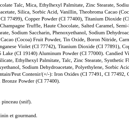
olate Talc, Mica, Ethylhexyl Palmitate, Zinc Stearate, Sodi
etate, Silica, Sorbic Acid, Vanillin, Theobroma Cacao (Coc
, CI 77499), Copper Powder (CI 77400), Titanium Dioxide (C
, Champagne Truffle, Haute Chocolate, Salted Caramel, Semi
earate, Sodium Saccharin, Phenoxyethanol, Sodium Dehydroac
 Cacao (Cocoa) Fruit Powder, Tin Oxide, Boron Nitride, Car
anganese Violet (CI 77742), Titanium Dioxide (CI 77891), C
 5 Lake (CI 19140) Aluminum Powder (CI 77000). Candied Vi
te, Ethylhexyl Palmitate, Talc, Zinc Stearate, Synthetic F
yethanol, Sodium Dehydroacetate, Polyethylene, Sorbic Acid,
ain/Peut Contenir/(+/-): Iron Oxides (CI 77491, CI 77492, 
), Bronze Powder (CI 77400).
 pinceau (snif).
éminin et gourmand.