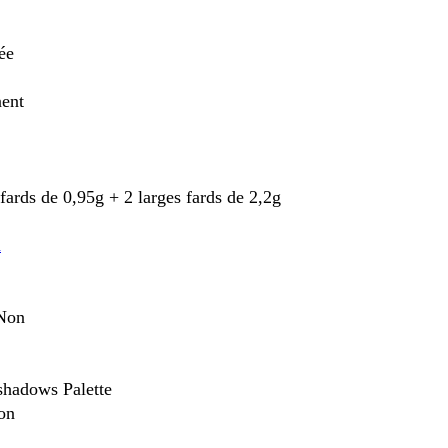
ée
nent
fards de 0,95g + 2 larges fards de 2,2g
a
 Non
shadows Palette
Non