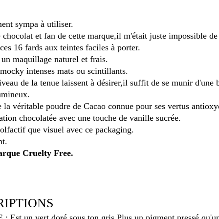
ment sympa à utiliser.
chocolat et fan de cette marque,il m'était juste impossible de 
es 16 fards aux teintes faciles à porter.
 un maquillage naturel et frais.
mocky intenses mats ou scintillants.
eau de la tenue laissent à désirer,il suffit de se munir d'une 
lumineux.
e la véritable poudre de Cacao connue pour ses vertus antioxy
ation chocolatée avec une touche de vanille sucrée.
 olfactif que visuel avec ce packaging.
nt.
arque Cruelty Free.
RIPTIONS
E
: Est un vert doré sous ton gris.Plus un pigment pressé qu'u