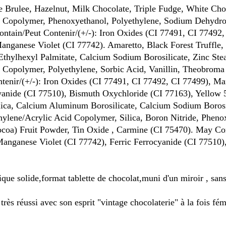
 Brulee, Hazelnut, Milk Chocolate, Triple Fudge, White Choc
 Copolymer, Phenoxyethanol, Polyethylene, Sodium Dehydroac
ntain/Peut Contenir/(+/-): Iron Oxides (CI 77491, CI 77492
anganese Violet (CI 77742). Amaretto, Black Forest Truffle
Ethylhexyl Palmitate, Calcium Sodium Borosilicate, Zinc St
 Copolymer, Polyethylene, Sorbic Acid, Vanillin, Theobroma
tenir/(+/-): Iron Oxides (CI 77491, CI 77492, CI 77499), M
cyanide (CI 77510), Bismuth Oxychloride (CI 77163), Yellow
a, Calcium Aluminum Borosilicate, Calcium Sodium Borosilica
ylene/Acrylic Acid Copolymer, Silica, Boron Nitride, Phenox
oa) Fruit Powder, Tin Oxide , Carmine (CI 75470). May Cont
Manganese Violet (CI 77742), Ferric Ferrocyanide (CI 77510
lique solide,format tablette de chocolat,muni d'un miroir , sans
i très réussi avec son esprit "vintage chocolaterie" à la fois f