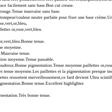
ce facilement sans base.Bon cut crease.
,rouge.Tenue mauvaise sans base.
ompeur/couleur neutre parfaite pour fixer une base crème.Uni
e,vert,or,bleu,
ttes or,rose,vert,bleu.
or,vert,bleu.Bonne tenue.
nue moyenne.
.Mauvaise tenue.
ation moyenne.Tenue passable.
oudreux.Bonne pigmentation.Tenue moyenne.paillettes or,rose
n et tenue moyenne.Les paillettes et la pigmentation presque i
ettes ressortent merveilleusement,ce fard devient Ultra scintil
mentation.Bonne tenue.Excellent highlighter.
entation.Très bonne tenue.