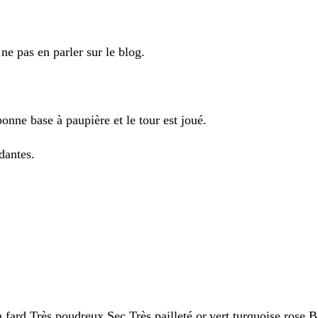
ne pas en parler sur le blog.
bonne base à paupière et le tour est joué.
dantes.
n fard.Très poudreux.Sec.Très pailleté or,vert,turquoise,rose.