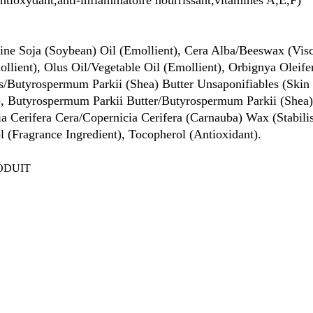
tioxydant,anti-inflammatoire nourrissant,vitamines A,E,F)
cine Soja (Soybean) Oil (Emollient), Cera Alba/Beeswax (Vi
ollient), Olus Oil/Vegetable Oil (Emollient), Orbignya Oleif
s/Butyrospermum Parkii (Shea) Butter Unsaponifiables (Skin
), Butyrospermum Parkii Butter/Butyrospermum Parkii (Shea) 
ia Cerifera Cera/Copernicia Cerifera (Carnauba) Wax (Stabili
ol (Fragrance Ingredient), Tocopherol (Antioxidant).
ODUIT