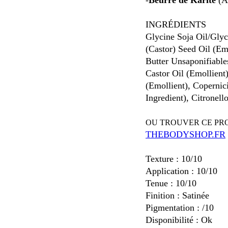
-
Beurre de Karité
(An
INGRÉDIENTS
Glycine Soja Oil/Gly
(Castor) Seed Oil (Em
Butter Unsaponifiable
Castor Oil (Emollient
(Emollient), Copernic
Ingredient), Citronell
OU TROUVER CE PR
THEBODYSHOP.FR
Texture : 10/10
Application : 10/10
Tenue : 10/10
Finition : Satinée
Pigmentation : /10
Disponibilité : Ok