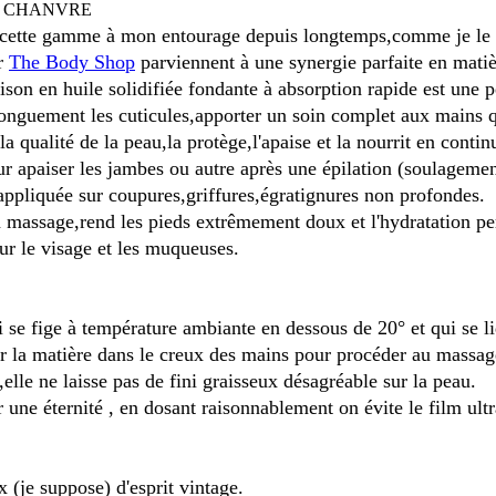
S CHANVRE
e cette gamme à mon entourage depuis longtemps,comme je le d
ar
The Body Shop
parviennent à une synergie parfaite en matiè
son en huile solidifiée fondante à absorption rapide est une pe
onguement les cuticules,apporter un soin complet aux mains qu
a qualité de la peau,la protège,l'apaise et la nourrit en contin
r apaiser les jambes ou autre après une épilation (soulagement
 appliquée sur coupures,griffures,égratignures non profondes.
 massage,rend les pieds extrêmement doux et l'hydratation pe
sur le visage et les muqueuses.
qui se fige à température ambiante en dessous de 20° et qui se l
er la matière dans le creux des mains pour procéder au massag
lle ne laisse pas de fini graisseux désagréable sur la peau.
r une éternité , en dosant raisonnablement on évite le film ultr
x (je suppose) d'esprit vintage.