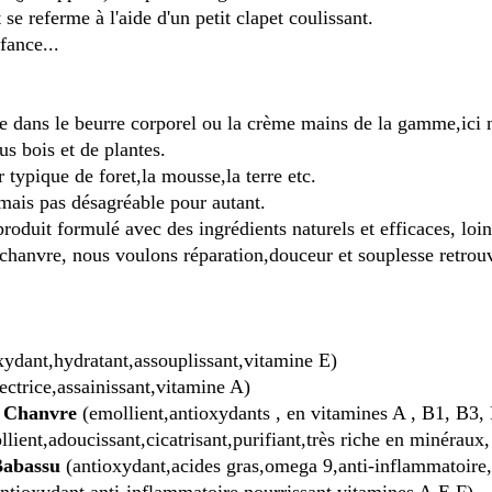
t se referme à l'aide d'un petit clapet coulissant.
fance...
 dans le beurre corporel ou la crème mains de la gamme,ici n
s bois et de plantes.
 typique de foret,la mousse,la terre etc.
ais pas désagréable pour autant.
duit formulé avec des ingrédients naturels et efficaces, loin d
hanvre, nous voulons réparation,douceur et souplesse retrou
xydant,hydratant,assouplissant,vitamine E)
ectrice,assainissant,vitamine A)
e Chanvre
(emollient,antioxydants , en vitamines A , B1, B3, 
llient,adoucissant,cicatrisant,purifiant,très riche en minéraux
 Babassu
(antioxydant,acides gras,omega 9,anti-inflammatoire