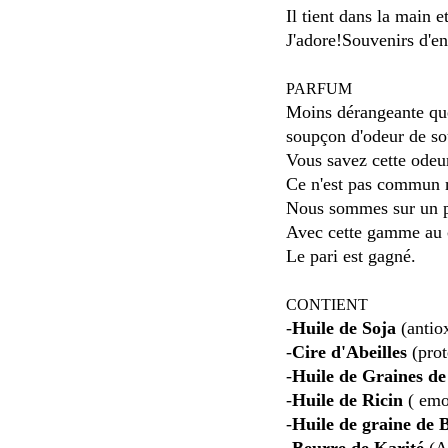
Il tient dans la main e
J'adore!Souvenirs d'en
PARFUM
Moins dérangeante que
soupçon d'odeur de sou
Vous savez cette odeur
Ce n'est pas commun m
Nous sommes sur un pro
Avec cette gamme au c
Le pari est gagné.
CONTIENT
-
Huile de Soja
(antio
-
Cire d'Abeilles
(prot
-
Huile de Graines d
-
Huile de Ricin
( emo
-
Huile de graine de