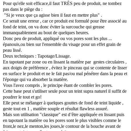
Pour qu'elle soit efficace,il faut TRÈS peu de produit, ne tombez
pas dans le piège du :
"Si je veux que ça agisse bien il faut en mettre plus" .
Ce serait une erreur , car ce produit est formulé pour être associé au
fond de teint, on va donc éviter la surcouche qui grease
immanquablement au bout de quelques heures.
Donc peu de produit, appliqué ou vos pores sont les plus ...
épanouis,ou bien sur l'ensemble du visage pour un effet grain de
peau lissé.
Deux techniques : Tapotage/Lissage.
En tapotant par zone ou en lissant la matière par gestes circulaires ,
aux doigts de préférence , évitez le pinceau qui se contente de lisser
en surface le produit et ne le fait pas/ou mal pénétrer dans la peau et
l'éponge qui va absorber la matière.
Vous l'avez compris , le principe étant de combler les pores.
Cette base peut s'utiliser seule pour un teint supra naturel il suffit de
poudrer le tout et go!
Elle peut se mélanger à quelques gouttes de fond de teint liquide ,
geste tout en 1 , matière souple et résultat flawless assuré.
Mais son utilisation "classique" est d’être appliquée en lissant puis
en tapotant la matière ou les pores sont le plus visibles comme le
front,le nez,le menton,les joues,le contour de la bouche avant de