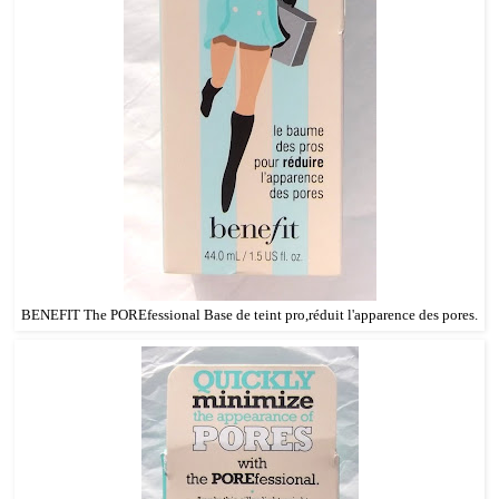
BENEFIT The POREfessional Base de teint pro,réduit l'apparence des pores.