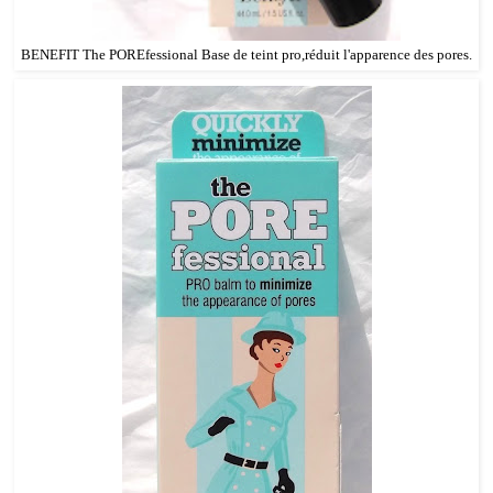
BENEFIT The POREfessional Base de teint pro,réduit l'apparence des pores.