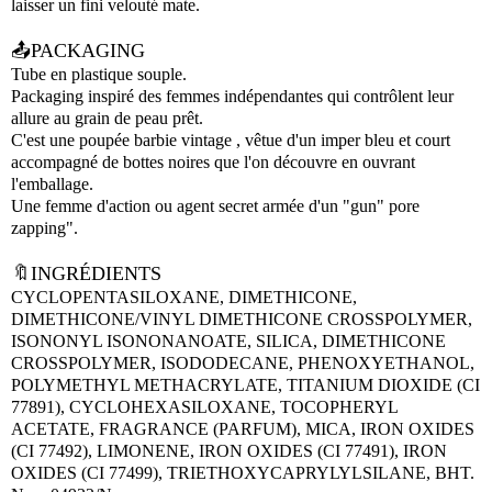
laisser un fini velouté mate.
📤PACKAGING
Tube en plastique souple.
Packaging inspiré des femmes indépendantes qui contrôlent leur
allure au grain de peau prêt.
C'est une poupée barbie vintage , vêtue d'un imper bleu et court
accompagné de bottes noires que l'on découvre en ouvrant
l'emballage.
Une femme d'action ou agent secret armée d'un "gun" pore
zapping".
🔖INGRÉDIENTS
CYCLOPENTASILOXANE, DIMETHICONE,
DIMETHICONE/VINYL DIMETHICONE CROSSPOLYMER,
ISONONYL ISONONANOATE, SILICA, DIMETHICONE
CROSSPOLYMER, ISODODECANE, PHENOXYETHANOL,
POLYMETHYL METHACRYLATE, TITANIUM DIOXIDE (CI
77891), CYCLOHEXASILOXANE, TOCOPHERYL
ACETATE, FRAGRANCE (PARFUM), MICA, IRON OXIDES
(CI 77492), LIMONENE, IRON OXIDES (CI 77491), IRON
OXIDES (CI 77499), TRIETHOXYCAPRYLYLSILANE, BHT.