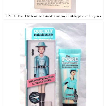
BENEFIT The POREfessional Base de teint pro,réduit l'apparence des pores.