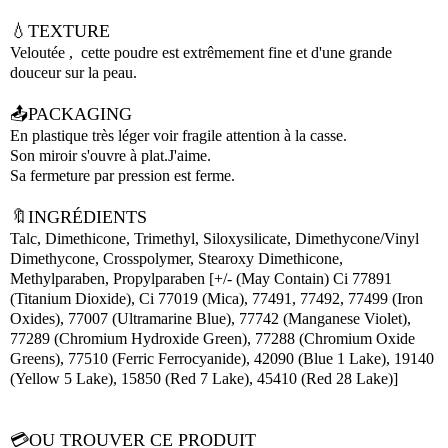
💧TEXTURE
Veloutée , cette poudre est extrêmement fine et d'une grande
douceur sur la peau.
📤PACKAGING
En plastique très léger voir fragile attention à la casse.
Son miroir s'ouvre à plat.J'aime.
Sa fermeture par pression est ferme.
🔖INGRÉDIENTS
Talc, Dimethicone, Trimethyl, Siloxysilicate, Dimethycone/Vinyl
Dimethycone, Crosspolymer, Stearoxy Dimethicone,
Methylparaben, Propylparaben [+/- (May Contain) Ci 77891
(Titanium Dioxide), Ci 77019 (Mica), 77491, 77492, 77499 (Iron
Oxides), 77007 (Ultramarine Blue), 77742 (Manganese Violet),
77289 (Chromium Hydroxide Green), 77288 (Chromium Oxide
Greens), 77510 (Ferric Ferrocyanide), 42090 (Blue 1 Lake), 19140
(Yellow 5 Lake), 15850 (Red 7 Lake), 45410 (Red 28 Lake)]
💳OU TROUVER CE PRODUIT