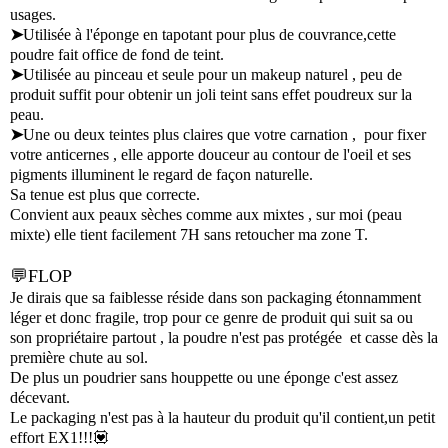
usages.
➤
Utilisée à l'éponge en tapotant pour plus de couvrance,cette
poudre fait office de fond de teint.
➤
Utilisée au pinceau et seule pour un makeup naturel , peu de
produit suffit pour obtenir un joli teint sans effet poudreux sur la
peau.
➤
Une ou deux teintes plus claires que votre carnation , pour fixer
votre anticernes , elle apporte douceur au contour de l'oeil et ses
pigments illuminent le regard de façon naturelle.
Sa tenue est plus que correcte.
Convient aux peaux sèches comme aux mixtes , sur moi (peau
mixte) elle tient facilement 7H sans retoucher ma zone T.
💬FLOP
Je dirais que sa faiblesse réside dans son packaging étonnamment
léger et donc fragile, trop pour ce genre de produit qui suit sa ou
son propriétaire partout , la poudre n'est pas protégée et casse dès la
première chute au sol.
De plus un poudrier sans houppette ou une éponge c'est assez
décevant.
Le packaging n'est pas à la hauteur du produit qu'il contient,un petit
effort EX1!!!💟