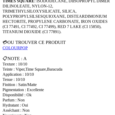
TIMES SQUARE
: ISODODECANE, DIISOPROPYL DIMER
DILINOLEATE, NYLON-12,
TRIMETHYLSILOXYSILICATE, SILICA,
POLYPROPYLSILSESQUIOXANE, DISTEARDIMONIUM
HECTORITE, PROPYLENE CARBONATE, IRON OXIDES
(CI 77491, CI 77492, CI 77499), RED 7 LAKE (CI 15850),
TITANIUM DIOXIDE (CI 77891).
💳OU TROUVER CE PRODUIT
COLOURPOP
📋NOTE : A
Texture : 10/10
Teinte : Viper,Time Square,Baracuda
Application : 10/10
Tenue : 10/10
Finition : Satin/Matte
Pigmentation : Excellente
Disponibilité : Ok
Parfum : Non
Hydratant : Oui
Asséchant : Non