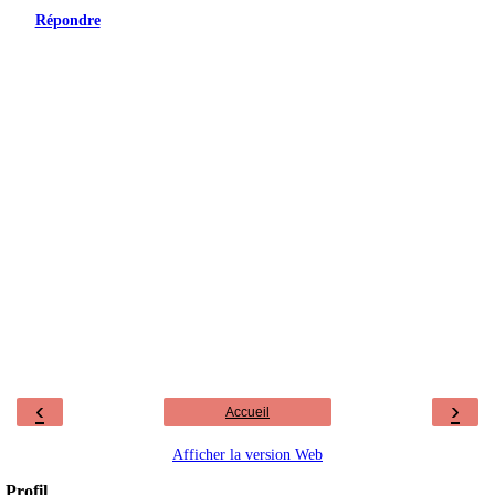
Répondre
‹
›
Accueil
Afficher la version Web
Profil