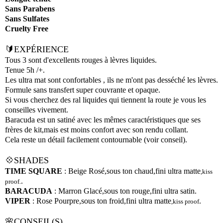
Sans Parabens
Sans Sulfates
Cruelty Free
🔰EXPÉRIENCE
Tous 3 sont d'excellents rouges à lèvres liquides.
Tenue 5h /+.
Les ultra mat sont confortables , ils ne m'ont pas desséché les lèvres.
Formule sans transfert super couvrante et opaque.
Si vous cherchez des ral liquides qui tiennent la route je vous les
conseilles vivement.
Baracuda est un satiné avec les mêmes caractéristiques que ses
frères de kit,mais est moins confort avec son rendu collant.
Cela reste un détail facilement contournable (voir conseil).
💠SHADES
TIME SQUARE
: Beige Rosé,sous ton chaud,fini ultra matte
,kiss
.
proof.
BARACUDA
: Marron Glacé,sous ton rouge,fini ultra satin.
VIPER
: Rose Pourpre,sous ton froid,fini ultra matte
.
,kiss proof
🌸CONSEIL(S)