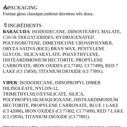
📤PACKAGING
Format gloss classique,embout duveteux très doux.
🔖INGRÉDIENTS
BARACUDA
: ISODODECANE, DIISOSTEARYL MALATE,
C10-18 TRIGLYCERIDES, HYDROGENATED
POLYISOBUTENE, DIMETHICONE CROSSPOLYMER,
ORYZA SATIVA (RICE) BRAN WAX, PENTYLENE
GLYCOL, SILICA SILYLATE, POLYETHYLENE,
DISTEARDIMONIUM HECTORITE, PROPYLENE
CARBONATE, IRON OXIDES (CI 77492, CI 77499), RED 7
LAKE (CI 15850), TITANIUM DIOXIDE (CI 77891).
VIPER
: ISODODECANE, DIISOPROPYL DIMER
DILINOLEATE, NYLON-12,
TRIMETHYLSILOXYSILICATE, SILICA,
POLYPROPYLSILSESQUIOXANE, DISTEARDIMONIUM
HECTORITE, PROPYLENE CARBONATE, BLUE 1 LAKE
(CI 42090), IRON OXIDES (CI 77492, CI 77499), RED 7 LAKE
(CI 15850), TITANIUM DIOXIDE (CI 77891).