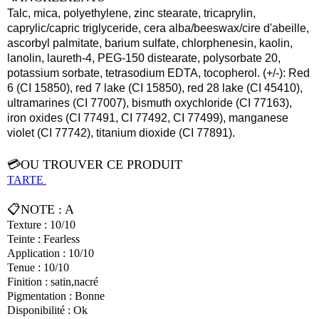
Talc, mica, polyethylene, zinc stearate, tricaprylin,
caprylic/capric triglyceride, cera alba/beeswax/cire d'abeille,
ascorbyl palmitate, barium sulfate, chlorphenesin, kaolin,
lanolin, laureth-4, PEG-150 distearate, polysorbate 20,
potassium sorbate, tetrasodium EDTA, tocopherol. (+/-): Red
6 (CI 15850), red 7 lake (CI 15850), red 28 lake (CI 45410),
ultramarines (CI 77007), bismuth oxychloride (CI 77163),
iron oxides (CI 77491, CI 77492, CI 77499), manganese
violet (CI 77742), titanium dioxide (CI 77891).
💳OU TROUVER CE PRODUIT
TARTE
📋NOTE : A
Texture : 10/10
Teinte : Fearless
Application : 10/10
Tenue : 10/10
Finition : satin,nacré
Pigmentation : Bonne
Disponibilité : Ok