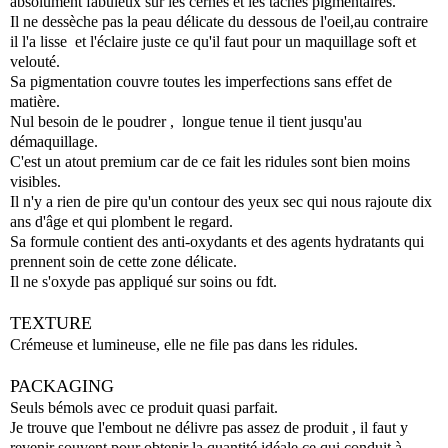
absolument fabuleux sur les cernes et les taches pigmentaires.
Il ne dessèche pas la peau délicate du dessous de l'oeil,au contraire
il l'a lisse et l'éclaire juste ce qu'il faut pour un maquillage soft et
velouté.
Sa pigmentation couvre toutes les imperfections sans effet de
matière.
Nul besoin de le poudrer , longue tenue il tient jusqu'au
démaquillage.
C'est un atout premium car de ce fait les ridules sont bien moins
visibles.
Il n'y a rien de pire qu'un contour des yeux sec qui nous rajoute dix
ans d'âge et qui plombent le regard.
Sa formule contient des anti-oxydants et des agents hydratants qui
prennent soin de cette zone délicate.
Il ne s'oxyde pas appliqué sur soins ou fdt.
TEXTURE
Crémeuse et lumineuse, elle ne file pas dans les ridules.
PACKAGING
Seuls bémols avec ce produit quasi parfait.
Je trouve que l'embout ne délivre pas assez de produit , il faut y
revenir souvent pour obtenir la quantité idéale ce qui conduit à