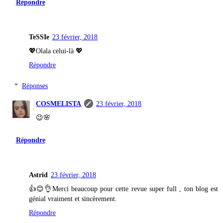
Répondre
TeSSIe
23 février, 2018
💖Olala celui-là 💖
Répondre
Réponses
COSMELISTA
23 février, 2018
😉🌸
Répondre
Astrid
23 février, 2018
👍😊👌Merci beaucoup pour cette revue super full , ton blog est
génial vraiment et sincèrement.
Répondre