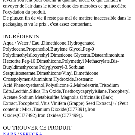
envoyer de l'air dans le tube et donc des microbes ce qui accélère
l'oxydation du produit.
De plus,en fin de vie il reste pas mal de matière inaccessible dans le
packaging et vu le prix , c'est assez contrariant.
INGRÉDIENTS
Aqua / Water / Eau ,Dimethicone,Hydrogenated
Polydecene,Propanediol,Butylene Glycol,Peg-9
Polydimethylsiloxyethyl Dimeticone,Glycerin,Disteardimonium
Hectorite,Peg-10 Dimethicone,Polymethyl Methacrylate,Bis-
Butyldimethycone Polyglyceryl-3,Sorbitan
Sesquiisostearate,Dimethicone/Vinyl Dimethicone
Crosspolymer,Aluminium Hydroxide,Isostearic
Acid,Phenoxyethanol,Polysilicone-2,Maltodextrin,Trisodium
Edta,Lecithin,Silica,Tin Oxide,Triethoxycaprylylsilane,Tocopheryl
Acetate,Sodium Metabisulfite,Magnolia Officinalis (Bark)
Extract,Tocopherol,Vitis Vinifera (Grappe) Seed Extract,[+/-(Peut
contenir : Mica,Titanium Dioxide(CI77891),Iron
Oxides(CI77492),Iron Oxides(CI77499)].
OU TROUVER CE PRODUIT
NARS
/
SEPHORA