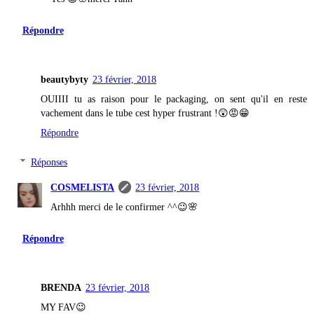
Répondre
beautybyty
23 février, 2018
OUIIII tu as raison pour le packaging, on sent qu'il en reste
vachement dans le tube cest hyper frustrant !😲😡😁
Répondre
Réponses
COSMELISTA
23 février, 2018
Arhhh merci de le confirmer ^^😉🌸
Répondre
BRENDA
23 février, 2018
MY FAV😉