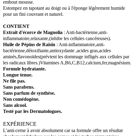
embout mousse.
Estompez en tapotant au doigt ou à l'éponge légèrement humide
pour un fini couvrant et naturel.
CONTIENT
Extrait d'écorce de Magnolia
: Anti-bactérienne,anti-
inflammatoire,relaxante,(inhibe les cellules cancéreuses).
Huile de Pépins de Raisin
: Anti-inflammatoire,anti-
bactérienne,détoxifiante,antioxydante ,acides gras,acides
aminés,flavonoïdes(prévient les dommage infligés aux cellules par
les radicaux libres.)Vitamines A,B6,C,B12,calcium,fer,magnésium.
Formule hydratante.
Longue tenue.
Ne file pas.
Sans parabens.
Sans parfum de synthèse.
Non comédogène.
Sans alcool.
Testé par les Dermatologues.
EXPÉRIENCE
L'anti-cerne à avoir absolument car sa formule offre un résultat