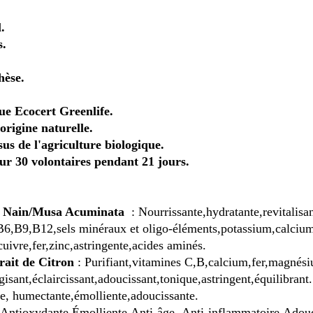
.
s.
hèse.
e Ecocert Greenlife.
origine naturelle.
us de l'agriculture biologique.
ur 30 volontaires pendant 21 jours.
r Nain/Musa Acuminata
: Nourrissante,hydratante,revitalisa
,B9,B12,sels minéraux et oligo-éléments,potassium,calcium
uivre,fer,zinc,astringente,acides aminés.
rait de Citron
: Purifiant,vitamines C,B,calcium,fer,
magnés
gisant,éclaircissant,adoucissant,tonique,astringent,équilibrant.
e, humectante,émolliente,adoucissante.
Antioxydante,Émolliente,Anti-âge ,Anti-inflammatoire,Adou