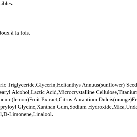
sibles.
oux à la fois.
ic Triglyceride,Glycerin,Helianthys Annuus(sunflower) Seed
earyl Alcohol,Lactic Acid,Microcrystalline Cellulose,Titani
num(lemon)Fruit Extract,Citrus Aurantium Dulcis(orange)Fru
,Capryloyl Glycine,Xanthan Gum,Sodium Hydroxide,Mica,Und
ol,D-Limonene,Linalool.