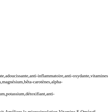
nte,adoucissante,anti-inflammatoire,anti-oxydante,vitamines
,magnésium,bêta-carotènes,alpha-
ium
,
potassium
,
détoxifiant
,anti-
cit,Améliore la microcirculation,Vitamine E,Oméga6.