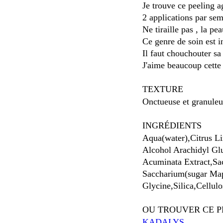
Je trouve ce peeling ag
2 applications par sem
Ne tiraille pas , la pe
Ce genre de soin est i
Il faut chouchouter sa
J'aime beaucoup cette
TEXTURE
Onctueuse et granuleu
INGRÉDIENTS
Aqua(water),Citrus L
Alcohol Arachidyl Glu
Acuminata Extract,Sa
Saccharium(sugar Map
Glycine,Silica,Cellul
OU TROUVER CE 
KADALYS