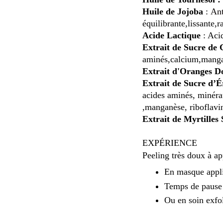
Huile de Jojoba
:
Ant
équilibrante,lissante,
r
Acide Lactique
: Acid
Extrait de Sucre de
aminés,
calcium,
manga
Extrait d'Oranges D
Extrait de Sucre d’
acides aminés, minér
,
manganèse, riboflavi
Extrait de Myrtilles
EXPÉRIENCE
Peeling très doux à ap
En masque appli
Temps de pause 
Ou en soin exfol