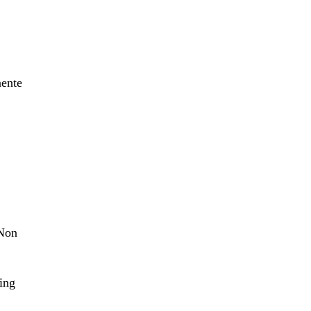
nente
 Non
ing