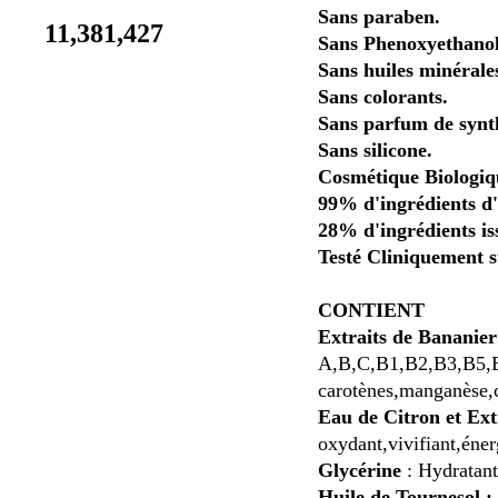
Sans paraben.
11,381,427
Sans Phenoxyethanol
Sans huiles minérale
Sans colorants.
Sans parfum de synt
Sans silicone.
Cosmétique Biologiqu
99% d'ingrédients d'
28% d'ingrédients iss
Testé Cliniquement s
CONTIENT
Extraits de Bananie
A,B,C,B1,B2,B3,B5,B6
carotènes,manganèse,c
Eau de Citron et Ext
oxydant,vivifiant,éner
Glycérine
: Hydratant
Huile de Tournesol :