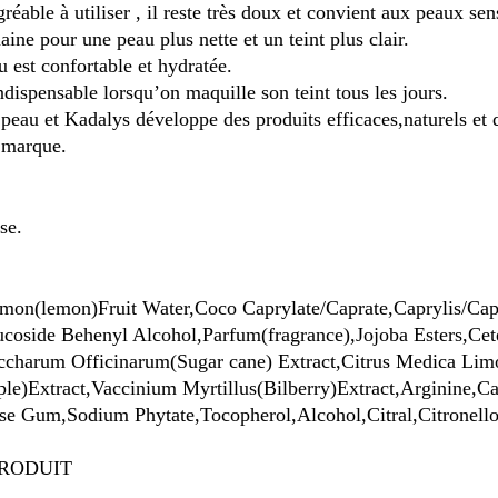
réable à utiliser , il reste très doux et convient aux peaux sen
aine pour une peau plus nette et un teint plus clair.
au est confortable et hydratée.
ndispensable lorsqu’on maquille son teint tous les jours.
 peau et Kadalys développe des produits efficaces,naturels et d
 marque.
se.
imon(lemon)Fruit Water,Coco Caprylate/Caprate,Caprylis/Capr
coside Behenyl Alcohol,Parfum(fragrance),Jojoba Esters,Cet
ccharum Officinarum(Sugar cane) Extract,Citrus Medica Limo
le)Extract,Vaccinium Myrtillus(Bilberry)Extract,Arginine
ose Gum,Sodium Phytate,Tocopherol,Alcohol,Citral,Citronell
PRODUIT