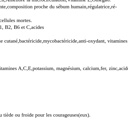
nte,composition proche du sébum humain,régulatrice,ré-
cellules mortes.
1, B2, B6 et C,
acides
que
cutané,bactéricide,mycobactéricide,anti-oxydant, vitamine
itamines A,C,E,potassium, magnésium, calcium,fer, zinc,acid
u tiède ou froide pour les courageuses(eux).