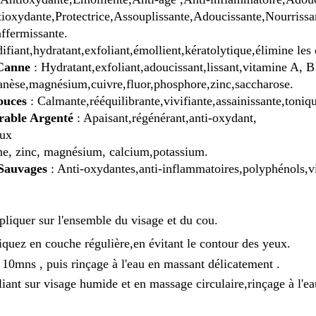
ioxydante,Protectrice,Assouplissante,Ad
oucissante,Nourrissa
affermissante.
ifiant,hydratant,exfoliant,émollient,k
ératolytique,élimine les 
 Canne
: Hydratant,exfoliant,adoucissant,lissant,
vitamine A, B
nèse,
magnésium,
cuivre,fluor,phosphore,zinc,saccharose.
ouces
: Calmante,rééquilibrante,vivifiante,assainissante,toni
Érable Argenté
: Apaisant,régénérant,anti-oxydant,
aux
ne, zinc, magnésium, calcium,potassium.
 Sauvages
: Anti-oxydantes,anti-inflammatoires,
polyphénols,
v
pliquer sur l'ensemble du visage et du cou.
quez en couche régulière,en évitant le contour des yeux.
10mns , puis rinçage à l'eau en massant délicatement .
iant sur visage humide et en massage circulaire,rinçage à l'ea