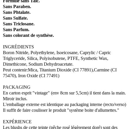
Formulé sans Talc.
Sans Paraben.
Sans Phtalate.
Sans Sulfate.
Sans Triclosane.
Sans Parfum.
Sans colorant de synthèse.
INGRÉDIENTS
Boron Nitride, Polyethylene, Isoeicosane, Caprylic / Capric
Triglyceride, Silica, Polyisobutene, PTFE, Synthetic Wax,
Dimethicone, Sodium Dehydroacetate.
Peut contenir:Mica, Titanium Dioxide (CI 77891),Carmine (CI
75470), Iron Oxide (CI 77491)
PACKAGING
En carton esprit "vintage" (env 8cm sur 5,5cm) il tient dans la main.
Miroir inclus.
L'emballage externe est identique au packaging interne (recto/verso)
Il suffit de faire coulisser le produit "système boite d'allumettes."
EXPÉRIENCE
Les blushs de cette teinte (pêche rosé légèrement doré) sont des