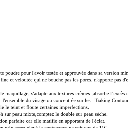
ette poudre pour l'avoir testée et approuvée dans sa versi
fine et veloutée qui ne bouche pas les pores, n'apporte pas d'e
 le maquillage, s'adapte aux textures crèmes ,absorbe l’excès d
ur l'ensemble du visage ou concentrée sur les "Baking Contou
fie le teint et floute certaines imperfections.
 4h sur peau mixte,comptez le double sur peau sèche.
tion parfaite car elle matifie en apportant de l'éclat.
on prix assez élevé la contenance ne soit que de 11G.