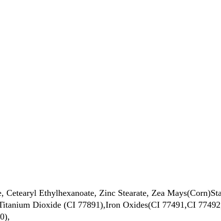
te, Cetearyl Ethylhexanoate, Zinc Stearate, Zea Mays(Corn)St
 Titanium Dioxide (CI 77891),Iron Oxides(CI 77491,CI 7749
0),