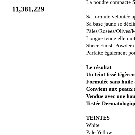
La poudre compacte S
11,381,229
Sa formule veloutée ap
Sa base jaune se décli
Pâles/Rosées/Olives/M
Longue tenue elle unif
Sheer Finish Powder en
Parfaite également pou
Le résultat
Un teint lissé légèrem
Formulée sans huile 
Convient aux peaux 
Vendue avec une houp
Testée Dermatologiq
TEINTES
White
Pale Yellow