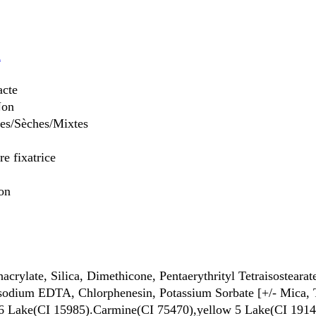
a
acte
Non
es/Sèches/Mixtes
e fixatrice
Non
acrylate, Silica, Dimethicone, Pentaerythrityl Tetraisosteara
asodium EDTA, Chlorphenesin, Potassium Sorbate [+/- Mica,
6 Lake(CI 15985).Carmine(CI 75470),yellow 5 Lake(CI 1914