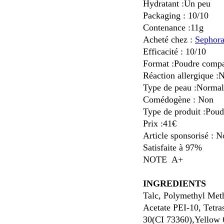
Hydratant :Un peu
Packaging : 10/10
Contenance :11g
Acheté chez :
Sephor
Efficacité : 10/10
Format :Poudre comp
Réaction allergique :
Type de peau :Normal
Comédogène : Non
Type de produit :Poudr
Prix :41€
Article sponsorisé : 
Satisfaite à 97%
NOTE A+
INGREDIENTS
Talc, Polymethyl Meth
Acetate PEI-10, Tetr
30(CI 73360),Yellow 