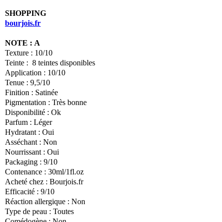
SHOPPING
bourjois.fr
NOTE :
A
Texture :
10/10
Teinte :
8 teintes disponibles
Application :
10/10
Tenue :
9,5/10
Finition :
Satinée
Pigmentation : Très bonne
Disponibilité :
Ok
Parfum :
Léger
Hydratant :
Oui
Asséchant :
Non
Nourrissant :
Oui
Packaging :
9/10
Contenance :
30ml/1fl.oz
Acheté chez :
Bourjois.fr
Efficacité :
9/10
Réaction allergique :
Non
Type de peau :
Toutes
Comédogène
:
Non