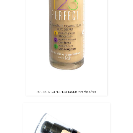
BOURJOIS 123 PERFECT Fond de teint zéro défaut