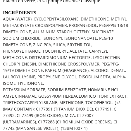
Flacon en verre, et sa pompe doseuse classique.
INGRÉDIENTS
AQUA (WATER), CYCLOPENTASILOXANE, DIMETHICONE, METHYL
METHACRYLATE CROSSPOLYMER, PROPANEDIOL, PEG/PPG-18/18
DIMETHICONE, ALUMINUM STARCH OCTENYLSUCCINATE,
SODIUM CHLORIDE, ISONONYL ISONONANOATE, PEG-10
DIMETHICONE, ZINC PCA, SILICA, ERYTHRITOL,
PHENOXYETHANOL, TOCOPHERYL ACETATE, CAPRYLYL
METHICONE, DISTEARDIMONIUM HECTORITE, LYSOLECITHIN,
CHLORPHENESIN, DIMETHICONE CROSSPOLYMER, PEG/PPG-
19/19 DIMETHICONE, PARFUM (FRAGRANCE), ALCOHOL DENAT.,
LAUROYL LYSINE, PROPYLENE GLYCOL, DISODIUM EDTA, ALPHA-
ISOMETHYL IONONE,
POTASSIUM SORBATE, SODIUM BENZOATE, HOMARINE HCL,
AMYL CINNAMAL, GOSSYPIUM HERBACEUM (COTTON) EXTRACT,
TRIETHOXYCAPRYLYLSILANE, METHICONE, TOCOPHEROL.
[+/-
(MAY CONTAIN): CI 77891 (TITANIUM DIOXIDE), CI 77491, CI
77492, CI 77499 (IRON OXIDES), MICA, CI 77007
(ULTRAMARINES), CI 77288 (CHROMIUM OXIDE GREENS), CI
77742 (MANGANESE VIOLET)]
(
13BMT007-1).