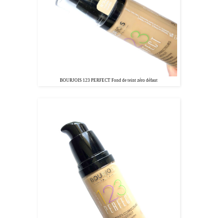
BOURJOIS 123 PERFECT Fond de teint zéro défaut