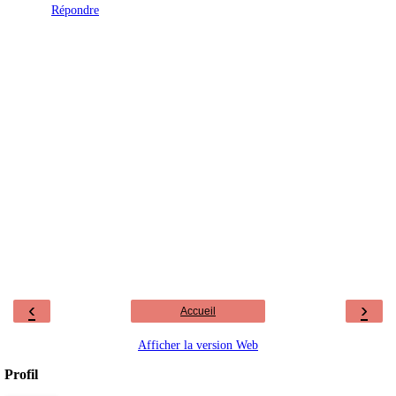
Répondre
‹
›
Accueil
Afficher la version Web
Profil