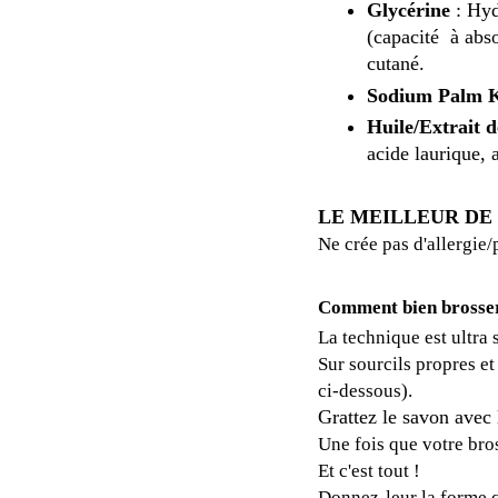
Glycérine
: Hyd
(capacité à abso
cutané.
Sodium Palm Ke
Huile/Extrait 
acide laurique, 
LE MEILLEUR DE
Ne crée
pas d'allergie/
Comment bien brosser 
La technique est ultra 
Sur sourcils propres e
ci-dessous)
.
Grattez le savon avec 
Une fois que votre bros
Et c'est tout !
Donnez-leur la forme 