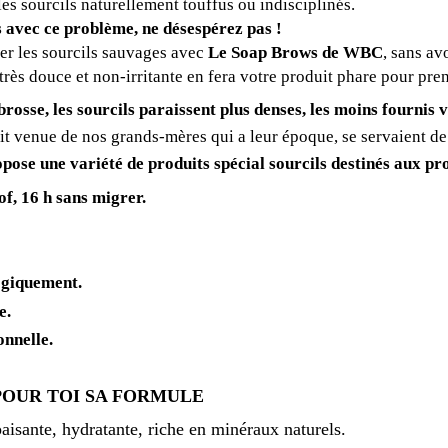
les sourcils naturellement touffus ou indisciplinés.
s avec ce problème, ne désespérez pas !
er les sourcils sauvages avec
Le Soap
Brows
de
WBC
, sans av
rès douce et non-irritante en fera votre produit phare pour pren
rosse, les sourcils paraissent plus denses, les moins fournis
it venue de nos grands-mères qui a leur époque, se servaient de
pose une variété de produits spécial sourcils destinés aux pr
f, 16 h sans migrer.
ogiquement
.
e
.
nnelle.
POUR TOI SA FORMULE
aisante, hydratante, riche en minéraux naturels.