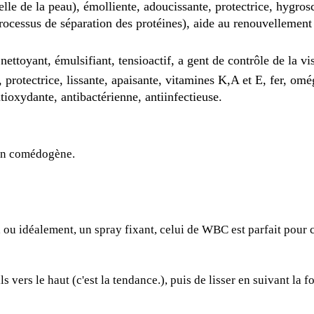
elle de la peau), émolliente, adoucissante, protectrice, hygro
(processus de séparation des protéines), aide au renouvellement 
nettoyant, émulsifiant, tensioactif, a gent de contrôle de la vi
, protectrice, lissante, apaisante, vitamines K,A et E, fer, omé
ntioxydante, antibactérienne, antiinfectieuse.
on comédogène.
 ou idéalement, un spray fixant, celui de
WBC
est parfait pour
ls vers le haut
(c'est la tendance.)
, puis de lisser en suivant la f