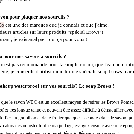
avon pour plaquer nos sourcils ?
Co
est une des marques que je connais et que j'aime.
ieurs articles sur leurs produits "
spécial
Brows"
!
rant, je vais analyser tout ça pour vous !
eau pour mes savons à sourcils ?
 n'est pas recommandé pour la simple raison, que l'eau peut intr
brows, car 
ène, je conseille d'utiliser une brume spéciale soap
akeup waterproof sur vos sourcils? Le soap Brows !
 que le savon WBC est un excellent moyen de retirer les
Brows Pomad
f et très longue tenue et peuvent être assez difficile à démaquiller avec
midifier un goupillon et de le frotter quelques secondes dans le savon, pu
a alors désincruster tout le maquillage, essuyez ensuite avec une épon
aintenant parfaitement propres et démaquillés sans les agresser !