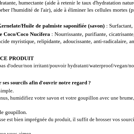
ratante, humectante (aide à retenir le taux d'hydratation natur
rber l'humidité de l'air), aide à éliminer les cellules mortes 
rnelate/Huile de palmiste saponifiée (savon)
: Surfactant, 
de Coco/Coco Nucifera
: Nourrissante, purifiante, cicatrisante
acide myristique, relipidante, adoucissante, anti-radicalaire, a
 CE PRODUIT
pas d'odeur/non irritant/pouvoir hydratant
/waterproof/vegan/n
ses sourcils afin d'ouvrir notre regard ?
simple.
t nus, humidifiez votre savon et votre goupillon avec une brume,
le goupillon.
se est bien imprégnée du produit, il suffit de brosser vos sourci
que vous aimez.