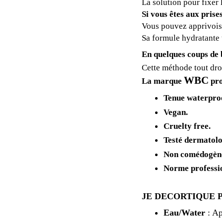
La solution pour fixer 
Si vous êtes aux prise
Vous pouvez apprivois
Sa formule hydratante t
En quelques coups de b
Cette méthode tout dro
WBC
La marque
pro
Tenue waterproo
Vegan.
Cruelty
free
.
Testé
dermatol
Non
comédogèn
Norme professio
JE DECORTIQUE 
Eau/Water
: Ap