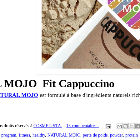
MOJO Fit Cappuccino
ATURAL MOJO
est formulé à base d'ingrédients naturels ri
s droits réservés à
COSMELISTA
15 commentaires:
t program
,
fitness
,
healthy
,
NATURAL MOJO
,
perte de poids
,
powder
,
protein