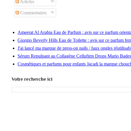
Articles
Commentaires
Ameerat Al Arabia Eau de Parfum : avis sur ce parfum orien
Giorgio Beverly Hills Eau de Toilette : avis sur ce parfum f
J'ai lancé ma marque de press-on nails / faux ongles réutilisab
Sérum Repulpant au Collagène Cellufirm Drops Mario Bade
Cosmétiques et parfums pour enfants Jacadi la marque chouc
Votre recherche ici