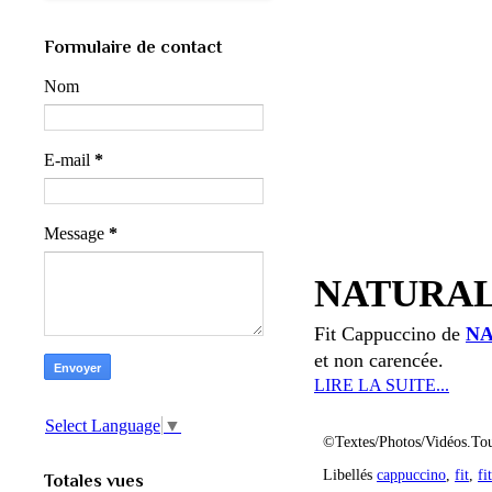
Formulaire de contact
Nom
E-mail
*
Message
*
NATURAL 
Fit Cappuccino de
N
et non carencée.
LIRE LA SUITE...
Select Language
▼
©Textes/Photos/Vidéos.Tou
Libellés
cappuccino
,
fit
,
fi
Totales vues