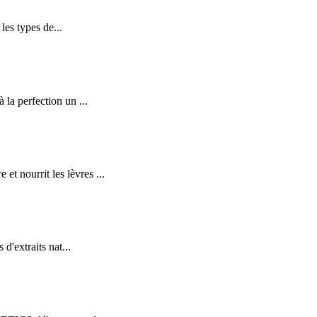
es types de...
a perfection un ...
nourrit les lèvres ...
'extraits nat...