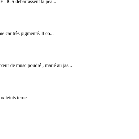
ICS débarrassent la pea...
car très pigmenté. Il co...
e musc poudré , marié au jas...
 teints terne...