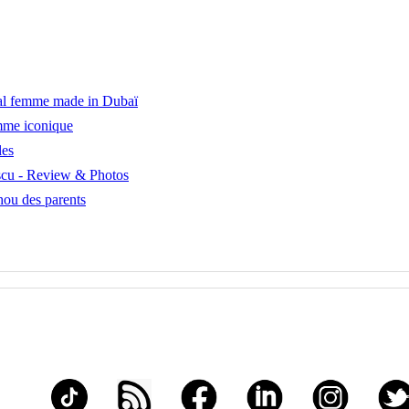
tal femme made in Dubaï
emme iconique
les
scu - Review & Photos
hou des parents