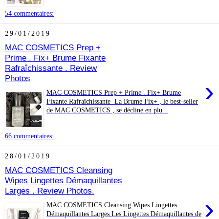
54 commentaires:
29/01/2019
MAC COSMETICS Prep +
Prime . Fix+ Brume Fixante
Rafraîchissante . Review
Photos
›
MAC COSMETICS Prep + Prime . Fix+ Brume
Fixante Rafraîchissante La Brume Fix+ , le best-seller
de MAC COSMETICS , se décline en plu...
66 commentaires:
28/01/2019
MAC COSMETICS Cleansing
Wipes Lingettes Démaquillantes
Larges . Review Photos.
›
MAC COSMETICS Cleansing Wipes Lingettes
Démaquillantes Larges Les Lingettes Démaquillantes de