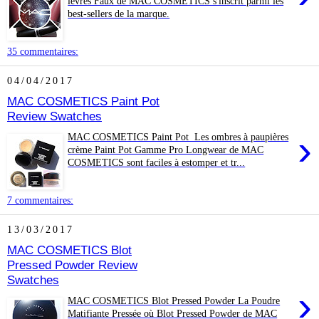
lèvres Faux de MAC COSMETICS s'inscrit parmi les
best-sellers de la marque.
35 commentaires:
04/04/2017
MAC COSMETICS Paint Pot
Review Swatches
›
MAC COSMETICS Paint Pot Les ombres à paupières
crème Paint Pot Gamme Pro Longwear de MAC
COSMETICS sont faciles à estomper et tr...
7 commentaires:
13/03/2017
MAC COSMETICS Blot
Pressed Powder Review
Swatches
›
MAC COSMETICS Blot Pressed Powder La Poudre
Matifiante Pressée où Blot Pressed Powder de MAC