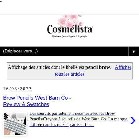
"
▼
Affichage des articles dont le libellé est
pencil brow
.
Afficher
tous les articles
16/03/2023
Brow Pencils West Barn Co -
Review & Swatches
›
Des sourcils parfaitement dessinés avec les Brow
Pencils/Crayons à sourcils de West Barn Co. La marque
utilisée part les makeup artists. Le ...