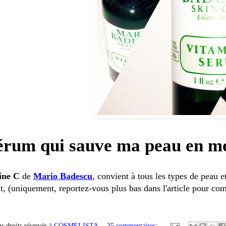
érum qui sauve ma peau en moi
ine C
de
Mario
Badescu
, convient à tous les types de peau e
it,
(uniquement, reportez-vous plus bas dans l'article pour co
s droits réservés à
COSMELISTA
35 commentaires: