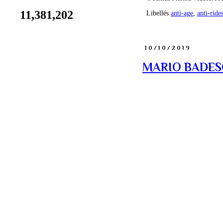
11,381,202
Libellés
anti-age
,
anti-ride
10/10/2019
MARIO BADESCU