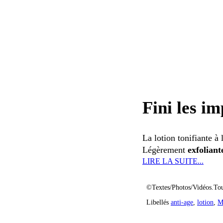
Fini les im
La lotion tonifiante à
Légèrement
exfoliant
LIRE LA SUITE...
©Textes/Photos/Vidéos.Tou
Libellés
anti-age
,
lotion
,
M