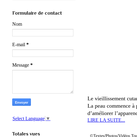
Formulaire de contact
Nom
E-mail
*
Message
*
Le vieillissement cuta
La peau commence à per
d’améliorer l’apparenc
Select Language
▼
LIRE LA SUITE...
Totales vues
©Textes/Photos/Vidéos.Tou