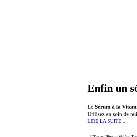
Enfin un s
Le
Sérum à la Vitam
Utilisez en soin de nu
LIRE LA SUITE...
©Textes/Photos/Vidéos.Tou