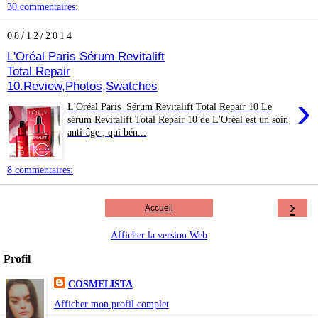
30 commentaires:
08/12/2014
L'Oréal Paris Sérum Revitalift
Total Repair
10.Review,Photos,Swatches
›
L'Oréal Paris Sérum Revitalift Total Repair 10 Le
sérum Revitalift Total Repair 10 de L'Oréal est un soin
anti-âge , qui bén...
8 commentaires:
›
Accueil
Afficher la version Web
Profil
COSMELISTA
Afficher mon profil complet