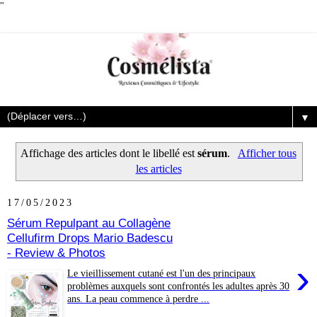
"
▼
Affichage des articles dont le libellé est
sérum
.
Afficher tous
les articles
17/05/2023
Sérum Repulpant au Collagène
Cellufirm Drops Mario Badescu
- Review & Photos
›
Le vieillissement cutané est l'un des principaux
problèmes auxquels sont confrontés les adultes après 30
ans. La peau commence à perdre ...