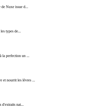
 de Nuxe issue d...
es types de...
a perfection un ...
nourrit les lèvres ...
'extraits nat...