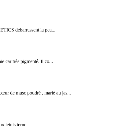
ICS débarrassent la pea...
car très pigmenté. Il co...
e musc poudré , marié au jas...
 teints terne...