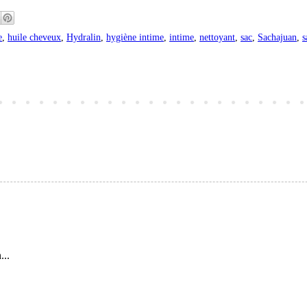
e
,
huile cheveux
,
Hydralin
,
hygiène intime
,
intime
,
nettoyant
,
sac
,
Sachajuan
,
s
...