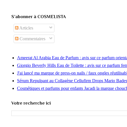
S’abonner à COSMELISTA
Articles
Commentaires
Ameerat Al Arabia Eau de Parfum : avis sur ce parfum orien
Giorgio Beverly Hills Eau de Toilette : avis sur ce parfum f
J'ai lancé ma marque de press-on nails / faux ongles réutilisab
Sérum Repulpant au Collagène Cellufirm Drops Mario Bade
Cosmétiques et parfums pour enfants Jacadi la marque chouc
Votre recherche ici