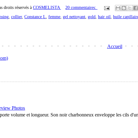
s droits réservés à
COSMELISTA
20 commentaires:
nsing
,
collier
,
Constance L
,
femme
,
gel nettoyant
,
gold
,
hair oil
,
huile capillair
Accueil
tom)
eview Photos
porte volume et longueur. Son noir charbonneux enveloppe les cils d'un