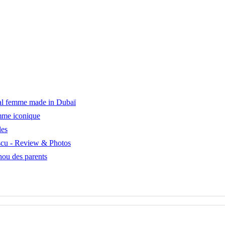
tal femme made in Dubaï
emme iconique
les
scu - Review & Photos
hou des parents