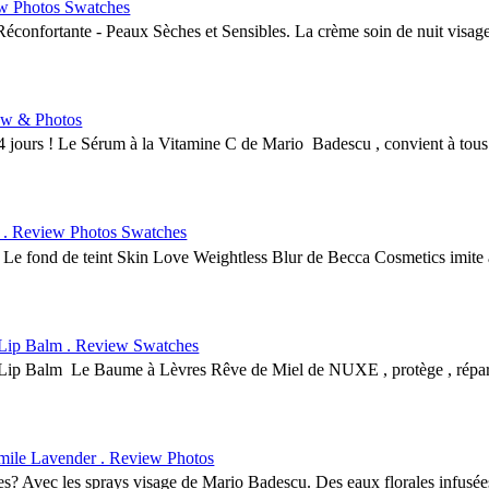
w Photos Swatches
nfortante - Peaux Sèches et Sensibles. La crème soin de nuit visage
w & Photos
jours ! Le Sérum à la Vitamine C de Mario Badescu , convient à tous l
 . Review Photos Swatches
fond de teint Skin Love Weightless Blur de Becca Cosmetics imite à l
Lip Balm . Review Swatches
 Balm Le Baume à Lèvres Rêve de Miel de NUXE , protège , répare et 
e Lavender . Review Photos
Avec les sprays visage de Mario Badescu. Des eaux florales infusées d