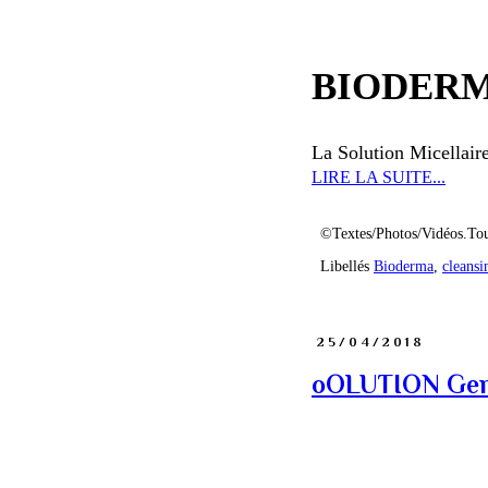
BIODERMA 
La Solution Micellai
LIRE LA SUITE...
©Textes/Photos/Vidéos.Tou
Libellés
Bioderma
,
cleansi
25/04/2018
oOLUTION Gent