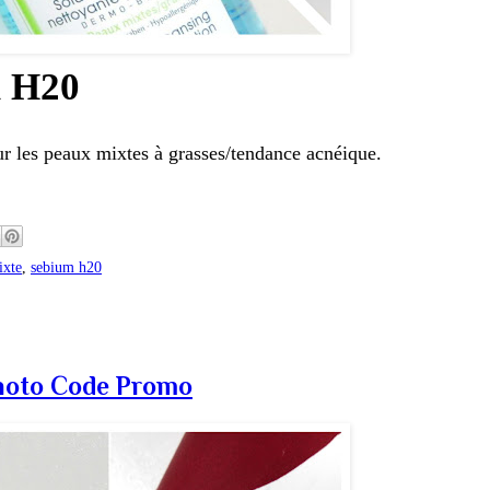
m H20
r les peaux mixtes à grasses/tendance acnéique.
ixte
,
sebium h20
hoto Code Promo