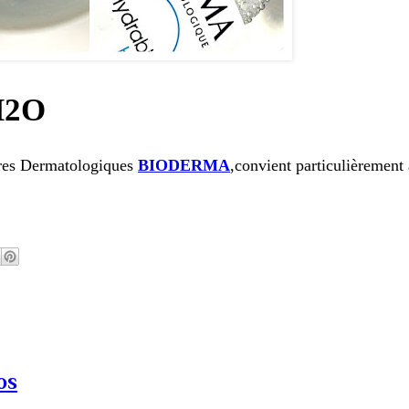
H2O
res Dermatologiques
BIODERMA
,convient particulièrement
os