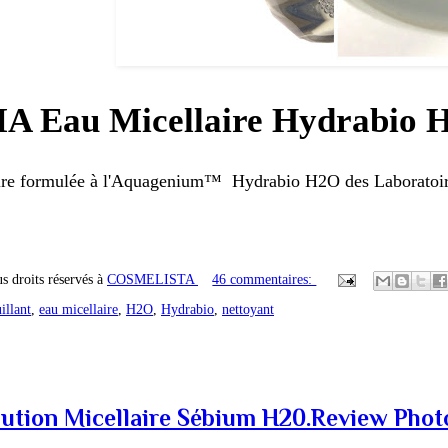
 Eau Micellaire Hydrabio 
ire formulée à l'Aquagenium™ Hydrabio H2O des Laboratoi
s droits réservés à
COSMELISTA
46 commentaires:
illant
,
eau micellaire
,
H2O
,
Hydrabio
,
nettoyant
tion Micellaire Sébium H20.Review Phot