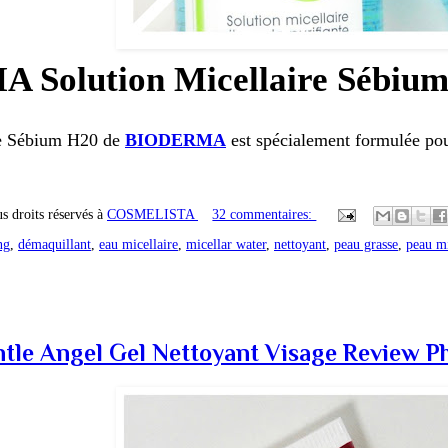
Solution Micellaire Sébiu
re Sébium H20 de
BIODERMA
est spécialement formulée pou
s droits réservés à
COSMELISTA
32 commentaires:
ng
,
démaquillant
,
eau micellaire
,
micellar water
,
nettoyant
,
peau grasse
,
peau m
le Angel Gel Nettoyant Visage Review P