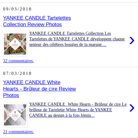
09/03/2018
YANKEE CANDLE Tartelettes
Collection Review Photos
›
YANKEE CANDLE Tartelettes Collection Les
Tartelettes de YANKEE CANDLE développent chaque
senteur des célèbres bougies de la marque....
32 commentaires:
07/03/2018
YANKEE CANDLE White
Hearts - Brûleur de cire Review
Photos
›
YANKEE CANDLE White Hearts - Brûleur de cire Le
brûleur de Tartelette White Hearts de YANKEE
CANDLE au design à la fois fémin...
21 commentaires: